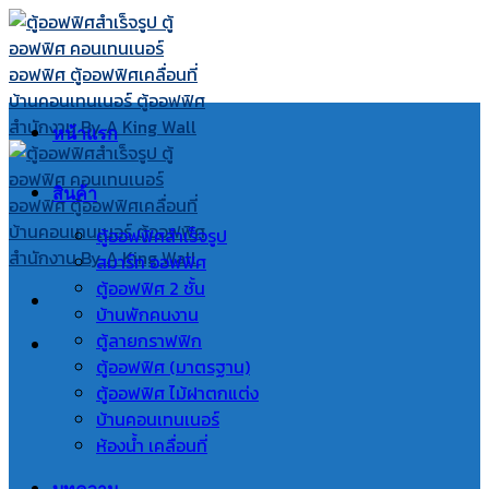
Skip
to
content
หน้าแรก
สินค้า
ตู้ออฟฟิศสำเร็จรูป
สมาร์ท ออฟฟิศ
ตู้ออฟฟิศ 2 ชั้น
บ้านพักคนงาน
ตู้ลายกราฟฟิก
ตู้ออฟฟิศ (มาตรฐาน)
ตู้ออฟฟิศ ไม้ฝาตกแต่ง
บ้านคอนเทนเนอร์
ห้องน้ำ เคลื่อนที่
บทความ