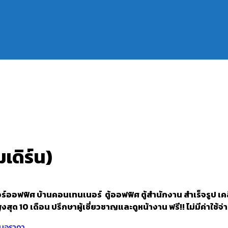
เดิร์น)
ฟิศ บ้านคอนเทนเนอร์ ตู้ออฟฟิศ ตู้สำนักงาน สำเร็จรูป เคลื่อน
งสุด 10 เดือน ปรึกษาผู้เชี่ยวชาญและดูหน้างาน ฟรี!! ไม่มีค่าใช้จ่
นอราคา