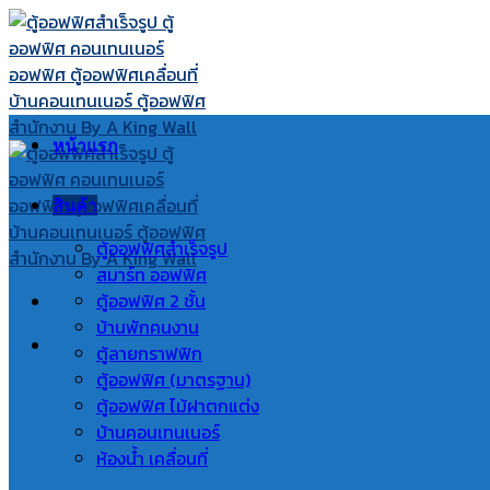
Skip
to
content
หน้าแรก
สินค้า
ตู้ออฟฟิศสำเร็จรูป
สมาร์ท ออฟฟิศ
ตู้ออฟฟิศ 2 ชั้น
บ้านพักคนงาน
ตู้ลายกราฟฟิก
ตู้ออฟฟิศ (มาตรฐาน)
ตู้ออฟฟิศ ไม้ฝาตกแต่ง
บ้านคอนเทนเนอร์
ห้องน้ำ เคลื่อนที่