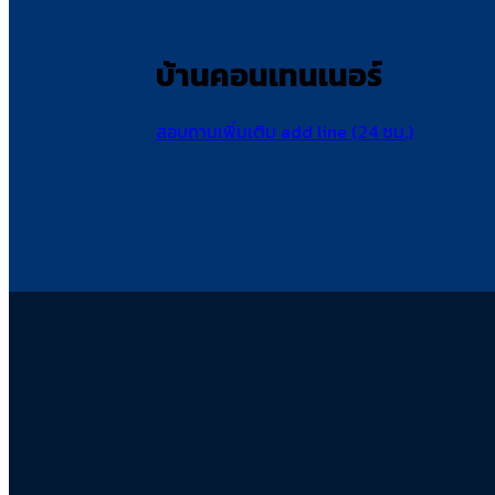
บ้านคอนเทนเนอร์
สอบถามเพิ่มเติม add line (24 ชม.)