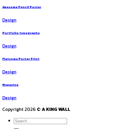
Awesome Pencil Poster
Design
Portfolio typography
Design
Flatsome Poster Print
Design
Magazine
Design
Copyright 2026 ©
A KING WALL
Search
for: