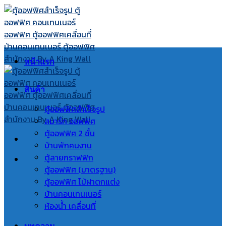
Skip
to
content
หน้าแรก
สินค้า
ตู้ออฟฟิศสำเร็จรูป
สมาร์ท ออฟฟิศ
ตู้ออฟฟิศ 2 ชั้น
บ้านพักคนงาน
ตู้ลายกราฟฟิก
ตู้ออฟฟิศ (มาตรฐาน)
ตู้ออฟฟิศ ไม้ฝาตกแต่ง
บ้านคอนเทนเนอร์
ห้องน้ำ เคลื่อนที่
บทความ