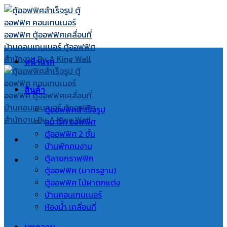
Skip
to
content
หน้าแรก
สินค้า
ตู้ออฟฟิศสำเร็จรูป
สมาร์ท ออฟฟิศ
ตู้ออฟฟิศ 2 ชั้น
บ้านพักคนงาน
ตู้ลายกราฟฟิก
ตู้ออฟฟิศ (มาตรฐาน)
ตู้ออฟฟิศ ไม้ฝาตกแต่ง
บ้านคอนเทนเนอร์
ห้องน้ำ เคลื่อนที่
บทความ