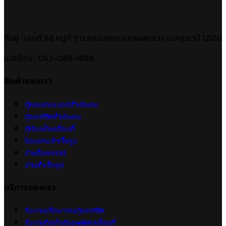
ที่อยู่ : เลขที่ 88 หมู่ที่ 9 ต.คลองสอง อ.คลองหลวง จ.ปทุมธานี 12120
เบอร์โทร : 063-089-1888
สินค้าของเรา
ตู้คอนเทนเนอร์สำนักงาน
ตู้ออฟฟิศสำนักงาน
ตู้ห้องน้ำเคลื่อนที่
ป้อมยามสำเร็จรูป
บ้านน็อคดาวน์
บ้านสำเร็จรูป
บริการของเรา
รับงานปรึกษาวางตู้ออฟฟิศ
รับงานติดตั้งตู้ออฟฟิศเคลื่อนที่