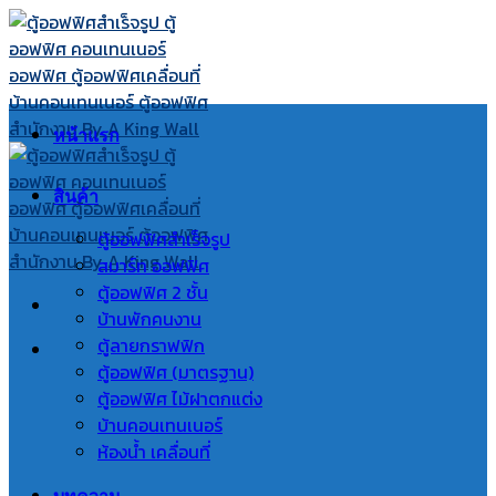
Skip
to
content
หน้าแรก
สินค้า
ตู้ออฟฟิศสำเร็จรูป
สมาร์ท ออฟฟิศ
ตู้ออฟฟิศ 2 ชั้น
บ้านพักคนงาน
ตู้ลายกราฟฟิก
ตู้ออฟฟิศ (มาตรฐาน)
ตู้ออฟฟิศ ไม้ฝาตกแต่ง
บ้านคอนเทนเนอร์
ห้องน้ำ เคลื่อนที่
บทความ