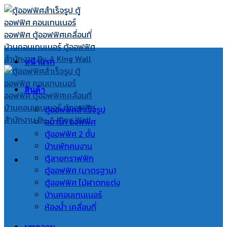
Skip
to
content
หน้าแรก
สินค้า
ตู้ออฟฟิศสำเร็จรูป
สมาร์ท ออฟฟิศ
ตู้ออฟฟิศ 2 ชั้น
บ้านพักคนงาน
ตู้ลายกราฟฟิก
ตู้ออฟฟิศ (มาตรฐาน)
ตู้ออฟฟิศ ไม้ฝาตกแต่ง
บ้านคอนเทนเนอร์
ห้องน้ำ เคลื่อนที่
บทความ