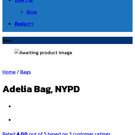
Blog
ติดต่อเรา
New
Home
/
Bags
Adelia Bag, NYPD
Rated
4.00
out of 5 based on
3
customer ratings