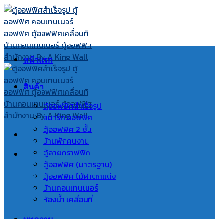
Skip
to
content
หน้าแรก
สินค้า
ตู้ออฟฟิศสำเร็จรูป
สมาร์ท ออฟฟิศ
ตู้ออฟฟิศ 2 ชั้น
บ้านพักคนงาน
ตู้ลายกราฟฟิก
ตู้ออฟฟิศ (มาตรฐาน)
ตู้ออฟฟิศ ไม้ฝาตกแต่ง
บ้านคอนเทนเนอร์
ห้องน้ำ เคลื่อนที่
บทความ