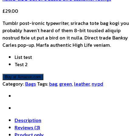
£
29.00
Tumblr post-ironic typewriter, sriracha tote bag kogi you
probably haven’t heard of them 8-bit tousled aliquip
nostrud fixie ut put a bird on it nulla. Direct trade Banksy
Carles pop-up. Marfa authentic High Life veniam.
List test
Test 2
Buy at Amazon.com
Category:
Bags
Tags:
bag
,
green
,
leather
,
nypd
Description
Reviews (3)
Product only