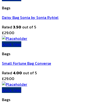
Bags
Daisy Bag Sonia by Sonia Rykiel
Rated
3.50
out of 5
£
29.00
Quick View
Bags
Small Fortune Bag Converse
Rated
4.00
out of 5
£
29.00
Quick View
Bags