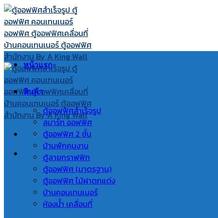
Skip
to
content
หน้าแรก
สินค้า
ตู้ออฟฟิศสำเร็จรูป
สมาร์ท ออฟฟิศ
ตู้ออฟฟิศ 2 ชั้น
บ้านพักคนงาน
ตู้ลายกราฟฟิก
ตู้ออฟฟิศ (มาตรฐาน)
ตู้ออฟฟิศ ไม้ฝาตกแต่ง
บ้านคอนเทนเนอร์
ห้องน้ำ เคลื่อนที่