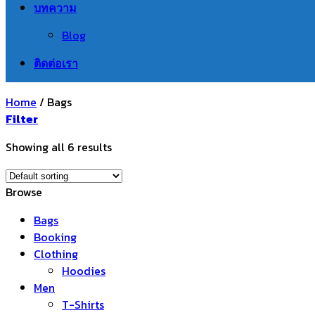
บทความ
Blog
ติดต่อเรา
Home
/
Bags
Filter
Showing all 6 results
Browse
Bags
Booking
Clothing
Hoodies
Men
T-Shirts