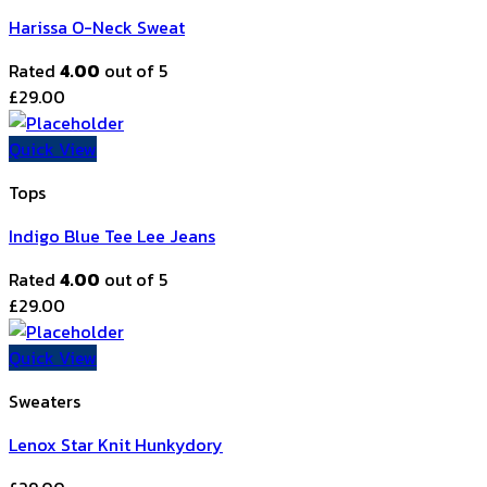
Harissa O-Neck Sweat
Rated
4.00
out of 5
£
29.00
Quick View
Tops
Indigo Blue Tee Lee Jeans
Rated
4.00
out of 5
£
29.00
Quick View
Sweaters
Lenox Star Knit Hunkydory