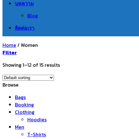
บทความ
Blog
ติดต่อเรา
Home
/
Women
Filter
Showing 1–12 of 15 results
Browse
Bags
Booking
Clothing
Hoodies
Men
T-Shirts