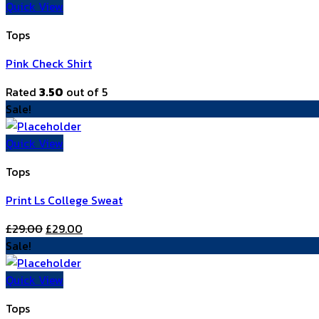
Quick View
Tops
Pink Check Shirt
Rated
3.50
out of 5
Sale!
Quick View
Tops
Print Ls College Sweat
£
29.00
£
29.00
Sale!
Quick View
Tops