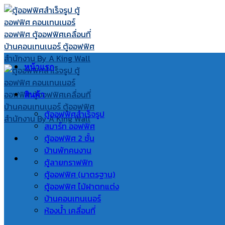
Skip
to
content
หน้าแรก
สินค้า
ตู้ออฟฟิศสำเร็จรูป
สมาร์ท ออฟฟิศ
ตู้ออฟฟิศ 2 ชั้น
บ้านพักคนงาน
ตู้ลายกราฟฟิก
ตู้ออฟฟิศ (มาตรฐาน)
ตู้ออฟฟิศ ไม้ฝาตกแต่ง
บ้านคอนเทนเนอร์
ห้องน้ำ เคลื่อนที่