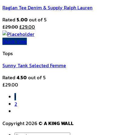
Raglan Tee Denim & Supply Ralph Lauren
Rated
5.00
out of 5
£
29.00
£
29.00
Quick View
Tops
Sunny Tank Selected Femme
Rated
4.50
out of 5
£
29.00
1
2
Copyright 2026 ©
A KING WALL