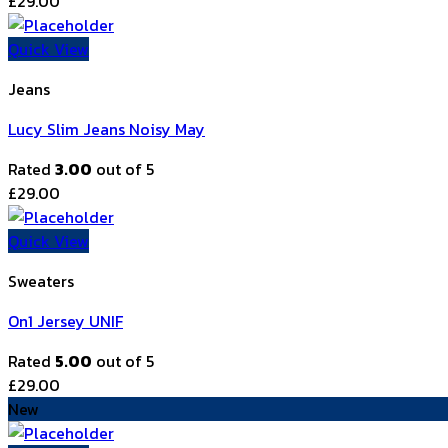
£
29.00
Quick View
Jeans
Lucy Slim Jeans Noisy May
Rated
3.00
out of 5
£
29.00
Quick View
Sweaters
On1 Jersey UNIF
Rated
5.00
out of 5
£
29.00
New