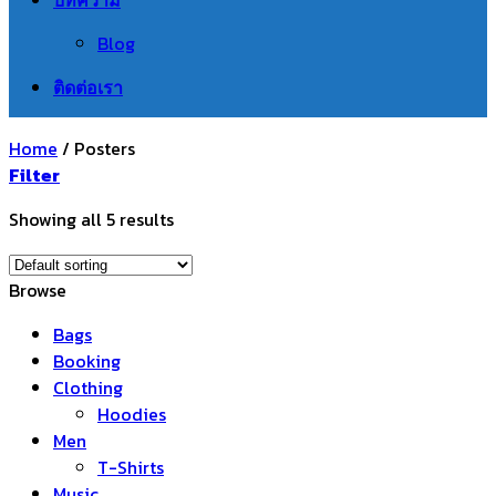
Blog
ติดต่อเรา
Home
/
Posters
Filter
Showing all 5 results
Browse
Bags
Booking
Clothing
Hoodies
Men
T-Shirts
Music