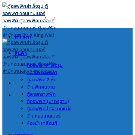
Skip
to
content
หน้าแรก
สินค้า
ตู้ออฟฟิศสำเร็จรูป
สมาร์ท ออฟฟิศ
ตู้ออฟฟิศ 2 ชั้น
บ้านพักคนงาน
ตู้ลายกราฟฟิก
ตู้ออฟฟิศ (มาตรฐาน)
ตู้ออฟฟิศ ไม้ฝาตกแต่ง
บ้านคอนเทนเนอร์
ห้องน้ำ เคลื่อนที่
บทความ