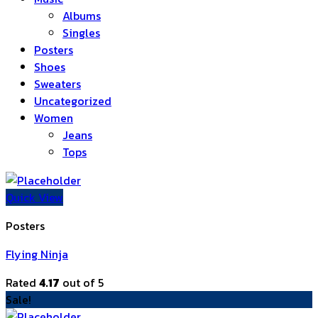
Albums
Singles
Posters
Shoes
Sweaters
Uncategorized
Women
Jeans
Tops
Quick View
Posters
Flying Ninja
Rated
4.17
out of 5
Sale!