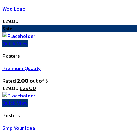
Woo Logo
£
29.00
Sale!
Quick View
Posters
Premium Quality
Rated
2.00
out of 5
£
29.00
£
29.00
Quick View
Posters
Ship Your Idea