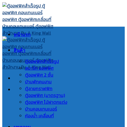
Skip
to
content
หน้าแรก
สินค้า
ตู้ออฟฟิศสำเร็จรูป
สมาร์ท ออฟฟิศ
ตู้ออฟฟิศ 2 ชั้น
บ้านพักคนงาน
ตู้ลายกราฟฟิก
ตู้ออฟฟิศ (มาตรฐาน)
ตู้ออฟฟิศ ไม้ฝาตกแต่ง
บ้านคอนเทนเนอร์
ห้องน้ำ เคลื่อนที่
บทความ