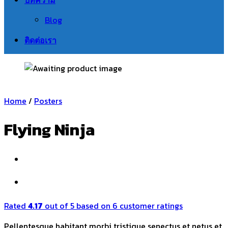
Blog
ติดต่อเรา
Home
/
Posters
Flying Ninja
Rated
4.17
out of 5 based on
6
customer ratings
Pellentesque habitant morbi tristique senectus et netus et