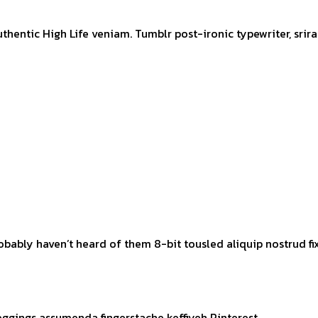
entic High Life veniam. Tumblr post-ironic typewriter, srira
ably haven’t heard of them 8-bit tousled aliquip nostrud fixie 
eggings assumenda fingerstache keffiyeh Pinterest.