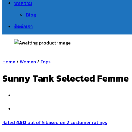
บทความ
Blog
ติดต่อเรา
Home
/
Women
/
Tops
Sunny Tank Selected Femme
Rated
4.50
out of 5 based on
2
customer ratings