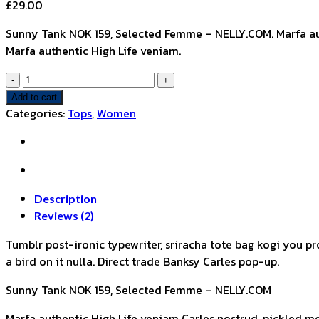
£
29.00
Sunny Tank NOK 159, Selected Femme – NELLY.COM. Marfa auth
Marfa authentic High Life veniam.
Sunny
Tank
Add to cart
Selected
Categories:
Tops
,
Women
Femme
quantity
Description
Reviews (2)
Tumblr post-ironic typewriter, sriracha tote bag kogi you prob
a bird on it nulla. Direct trade Banksy Carles pop-up.
Sunny Tank NOK 159, Selected Femme – NELLY.COM
Marfa authentic High Life veniam Carles nostrud, pickled m