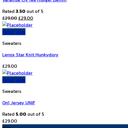
Rated
3.50
out of 5
£
29.00
£
29.00
Quick View
Sweaters
Lenox Star Knit Hunkydory
£
29.00
Quick View
Sweaters
On1 Jersey UNIF
Rated
5.00
out of 5
£
29.00
New