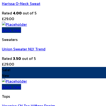
Harissa O-Neck Sweat
Rated
4.00
out of 5
£
29.00
Quick View
Sweaters
Union Sweater NLY Trend
Rated
3.50
out of 5
£
29.00
Sale!
New
Quick View
Tops
Varanise CN Tee Hilfiger Denim