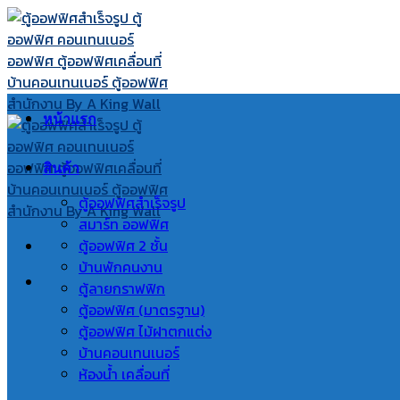
Skip
to
content
หน้าแรก
สินค้า
ตู้ออฟฟิศสำเร็จรูป
สมาร์ท ออฟฟิศ
ตู้ออฟฟิศ 2 ชั้น
บ้านพักคนงาน
ตู้ลายกราฟฟิก
ตู้ออฟฟิศ (มาตรฐาน)
ตู้ออฟฟิศ ไม้ฝาตกแต่ง
บ้านคอนเทนเนอร์
ห้องน้ำ เคลื่อนที่