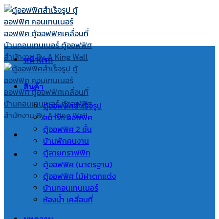
Skip
to
content
หน้าแรก
สินค้า
ตู้ออฟฟิศสำเร็จรูป
สมาร์ท ออฟฟิศ
ตู้ออฟฟิศ 2 ชั้น
บ้านพักคนงาน
ตู้ลายกราฟฟิก
ตู้ออฟฟิศ (มาตรฐาน)
ตู้ออฟฟิศ ไม้ฝาตกแต่ง
บ้านคอนเทนเนอร์
ห้องน้ำ เคลื่อนที่
บทความ