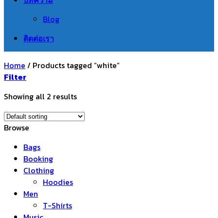
Blog
ติดต่อเรา
Home
/
Products tagged “white”
Filter
Showing all 2 results
Browse
Bags
Booking
Clothing
Hoodies
Men
T-Shirts
Music